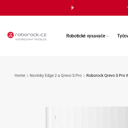
Přejít k
obsahu
Robotické vysavače
Tyčo
Home
Novinky Edge 2 a Qrevo S Pro
Roborock Qrevo S Pro 
Přejít na
informace
o
produktu