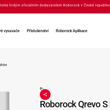
Jsme hrdým oficiálním dodavatelem Roborock v České republic
vé vysavače
Příslušenství
Roborock Aplikace
White
-
Roborock Qrevo S 