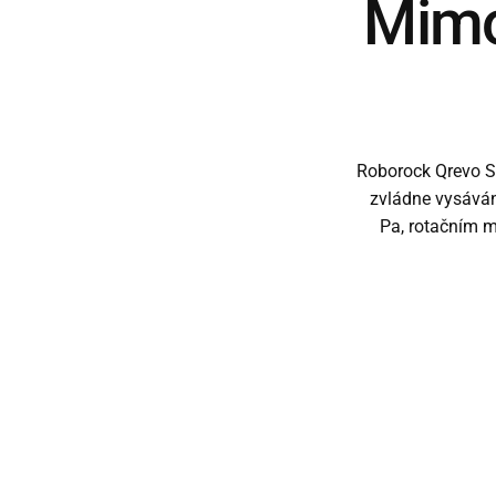
Mimo
Roborock Qrevo S 
zvládne vysáván
Pa, rotačním 