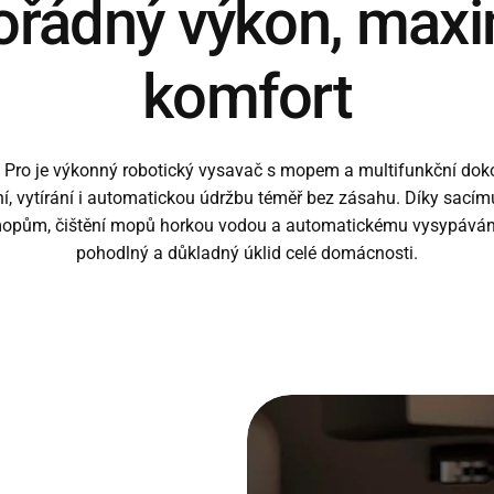
řádný výkon, maxi
komfort
Pro je výkonný robotický vysavač s mopem a multifunkční dokov
í, vytírání i automatickou údržbu téměř bez zásahu. Díky sací
mopům, čištění mopů horkou vodou a automatickému vysypávání
pohodlný a důkladný úklid celé domácnosti.