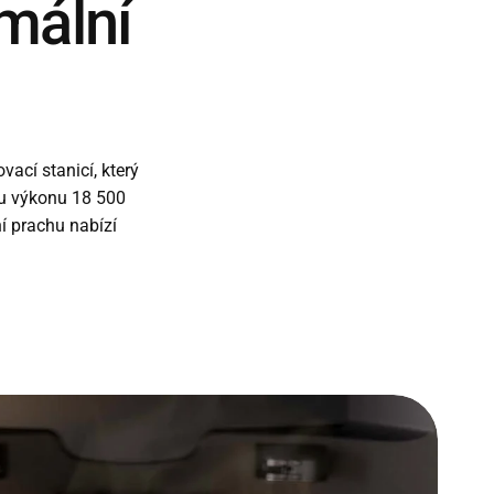
mální
ací stanicí, který
mu výkonu 18 500
 prachu nabízí