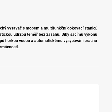
ický vysavač s mopem a multifunkční dokovací stanicí,
omatickou údržbu téměř bez zásahu. Díky sacímu výkonu
opů horkou vodou a automatickému vysypávání prachu
domácnosti.