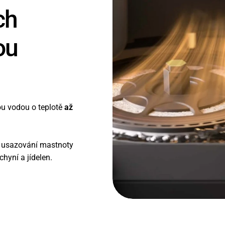
ch
ou
u vodou o teplotě
až
t usazování mastnoty
chyní a jídelen.