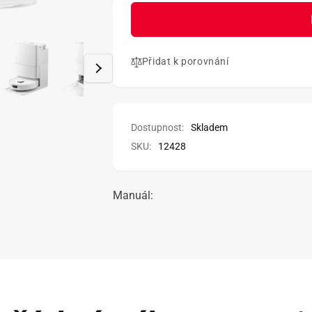
produktu
množství
Roborock
produktu
Qrevo
Roborock
S
Qrevo
Pro
Přidat k porovnání
S
White
Pro
White
Dostupnost:
Skladem
SKU:
12428
Manuál: