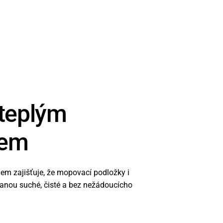
 teplým
hem
em zajišťuje, že mopovací podložky i
tanou suché, čisté a bez nežádoucícho