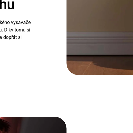
chu
ckého vysavače
. Díky tomu si
a dopřát si