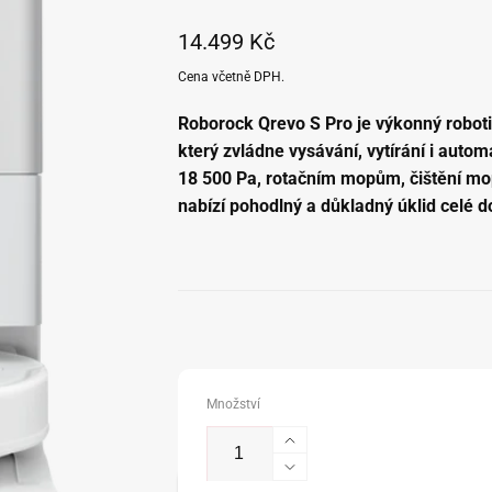
Běžná
14.499 Kč
cena
Cena včetně DPH.
Roborock Qrevo S Pro
je výkonný robot
který zvládne vysávání, vytírání i aut
18 500 Pa, rotačním mopům, čištění m
nabízí pohodlný a důkladný úklid celé 
Množství
Zvýšit
množství
Snížit