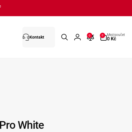
e
0
Mezisoučet
0
0
Kontakt
polož.
0 Kč
Přihlásit
se
Pro White