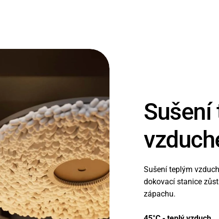
Sušení
vzduc
Sušení teplým vzduch
dokovací stanice zůs
zápachu.
45°C - teplý vzduch