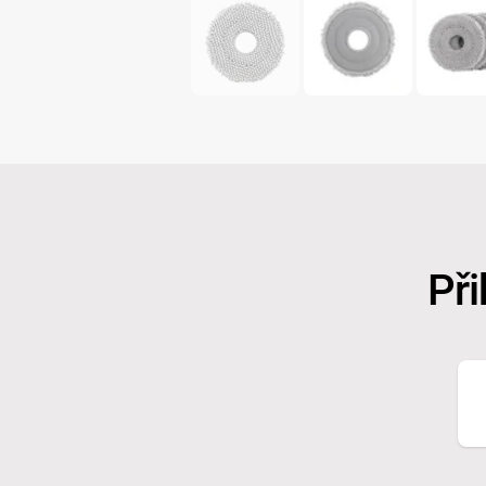
Při
E-
ma