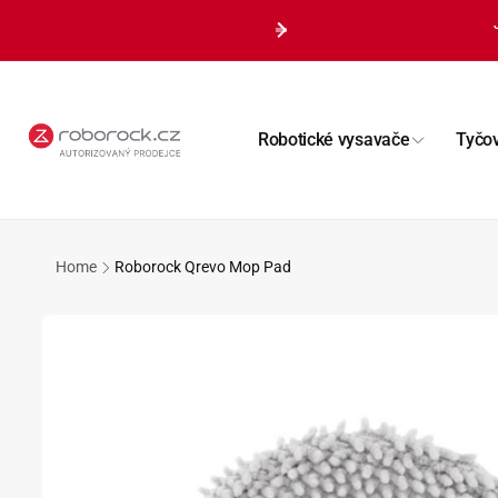
Přejít k
obsahu
Robotické vysavače
Tyčo
Home
Roborock Qrevo Mop Pad
Přejít na
informace
o
produktu