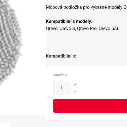
Mopová podložka pro vybrané modely Qrev
Kompatibilní s modely:
Qrevo, Qrevo S, Qrevo Pro, Qrevo 5AE
Kompatibilní s:
Množství
Zvýšit
množství
Snížit
produktu
množství
Roborock
produktu
Qrevo
Roborock
Mop
Qrevo
Pad
Mop