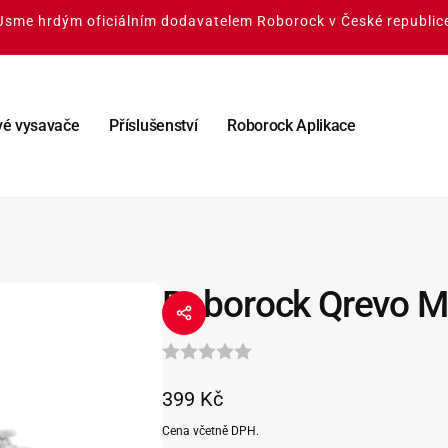
Jsme hrdým oficiálním dodavatelem Roborock v České republic
vé vysavače
Příslušenství
Roborock Aplikace
Roborock Qrevo 
Běžná
399 Kč
cena
Cena včetně DPH.