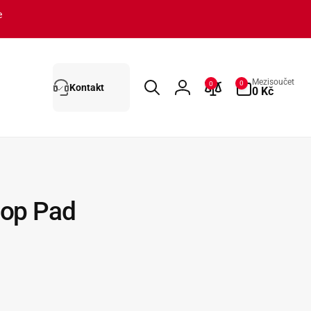
e
0
Mezisoučet
0
0
Kontakt
polož.
0 Kč
Přihlásit
se
Mop Pad