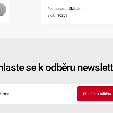
Pad
Dostupnost:
Skladem
SKU:
10259
hlaste se k odběru newslet
Přihlásit k odběru
il